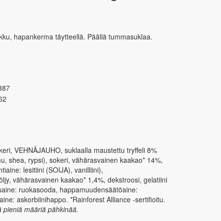
ku, hapankerma täytteellä. Päällä tummasuklaa.
387
62
i, VEHNÄJAUHO, suklaalla maustettu tryffeli 8%
almu, shea, rypsi), sokeri, vähärasvainen kaakao* 14%,
e: lesitiini (SOIJA), vanilliini),
, vähärasvainen kaakao* 1,4%, dekstroosi, gelatiini
tusaine: ruokasooda, happamuudensäätöaine:
ine: askorbiinihappo. *Rainforest Alliance -sertifioitu.
ä pieniä määriä pähkinää.