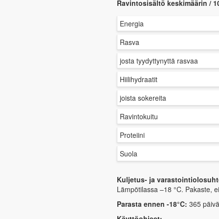
Ravintosisältö keskimäärin / 1
Energia
Rasva
josta tyydyttynyttä rasvaa
Hiilihydraatit
joista sokereita
Ravintokuitu
Proteiini
Suola
Kuljetus- ja varastointiolosuht
Lämpötilassa –18 °C. Pakaste, ei
Parasta ennen -18°C:
365 päiv
Käyttöohjeet: