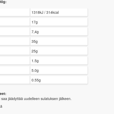
00g:
1318kJ / 314kcal
17g
7,4g
35g
25g
1.5g
5.0g
0.55g
eet:
 saa jäädyttää uudelleen sulatuksen jälkeen.
ää