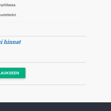
mpötilassa.
tuotetiedot.
i hinnat