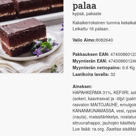
palaa
kypsä, pakaste
Kaksikerroksinen tumma keksikak
Leikattu 16 palaan.
Valio Aimo:
8082640
Pakkauksen EAN:
4740086012
Myyntierän EAN:
47400860124
Myyntierän nettopaino:
6.6 Kg
Laatikoita lavalla:
32
Ainekset:
HAPAHKERMA 31%, KEFIIRI, soker
(sokeri, kasvirasvat ja -öljyt (p
rasvaton MAITOJAUHE, emulgointiain
KANANMUNAMASSA, vesi, rypsiöljy
(nauta), maissitärkkelys, nosta
sitruunahappo, jauhojen käsittelya
Lue lisää: ra.org.
Saattaa sisältä