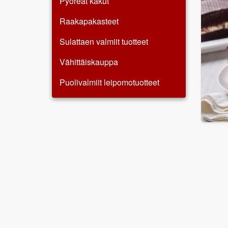
Pyöreät kakut
Raakapakasteet
Sulattaen valmiit tuotteet
Vähittäiskauppa
Puolivalmiit leipomotuotteet