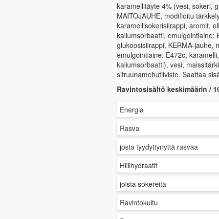
karamellitäyte 4% (vesi, sokeri, g
MAITOJAUHE, modifioitu tärkkelys,
karamellisokerisiirappi, aromit, e
kaliumsorbaatti, emulgointiaine: 
glukoosisiirappi, KERMA-jauhe, mo
emulgointiaine: E472c, karamelli
kaliumsorbaatti), vesi, maissitärk
sitruunamehutiiviste. Saattaa sisä
Ravintosisältö keskimäärin / 1
Energia
Rasva
josta tyydyttynyttä rasvaa
Hiilihydraatit
joista sokereita
Ravintokuitu