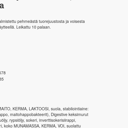
aa
almistettu pehmeästä tuorejuustosta ja voisesta
äytteellä. Leikattu 10 palaan.
578
85
AITO, KERMA, LAKTOOSI, suola, stabilointiaine:
happo, maitohappobakteerit), Digestive keksimurut
, rypsiöljy, sokeri, inverttisokerisiirappi,
keri, koko MUNAMASSA, KERMA, VOI, suolattu