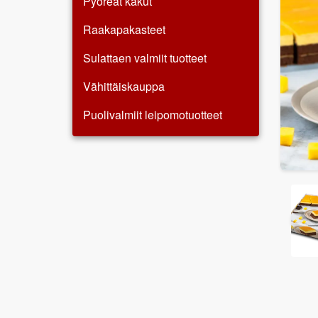
Pyöreät kakut
Raakapakasteet
Sulattaen valmiit tuotteet
Vähittäiskauppa
Puolivalmiit leipomotuotteet