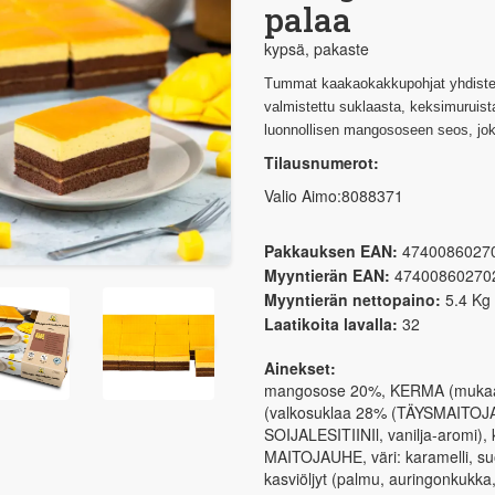
palaa
kypsä, pakaste
Tummat kaakaokakkupohjat yhdistet
valmistettu suklaasta, keksimuruista
luonnollisen mangososeen seos, jok
Tilausnumerot:
Valio Aimo:8088371
Pakkauksen EAN:
4740086027
Myyntierän EAN:
47400860270
Myyntierän nettopaino:
5.4 Kg
Laatikoita lavalla:
32
Ainekset:
mangosose 20%, KERMA (mukaan lu
(valkosuklaa 28% (TÄYSMAITOJAU
SOIJALESITIINIl, vanilja-aromi)
MAITOJAUHE, väri: karamelli, su
kasviöljyt (palmu, auringonkukka