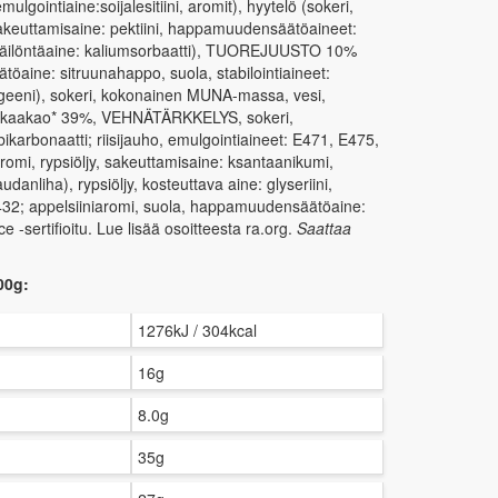
gointiaine:soijalesitiini, aromit), hyytelö (sokeri,
 sakeuttamisaine: pektiini, happamuudensäätöaineet:
; säilöntäaine: kaliumsorbaatti), TUOREJUUSTO 10%
aine: sitruunahappo, suola, stabilointiaineet:
geeni), sokeri, kokonainen MUNA-massa, vesi,
 kaakao* 39%, VEHNÄTÄRKKELYS, sokeri,
bikarbonaatti; riisijauho, emulgointiaineet: E471, E475,
aromi, rypsiöljy, sakeuttamisaine: ksantaanikumi,
nliha), rypsiöljy, kosteuttava aine: glyseriini,
432; appelsiiniaromi, suola, happamuudensäätöaine:
e -sertifioitu. Lue lisää osoitteesta ra.org.
Saattaa
00g:
1276kJ / 304kcal
16g
8.0g
35g