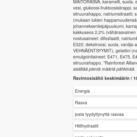
MAITORASVA, karamelli, suola, emul
vesi, glukoosi-fruktoosisiirappi,
sitruunahappo, natriumsitraatti
(mukaan lukien happamuudensäätö
johanneksenleipäpuukumi, karra
kakkuseos 2,2% (vähärasvainen
nostusaineet: difosfaatit, natrium
E322; dekstroosi, suola, vanilja-
VEHNÄENTSYYMIT), gelatiini (nauda
emulgointiaineet: E471, E475, E
sitruunahappo. *Rainforest Allianc
sisältää pieniä määriä pähkinää.
Ravintosisältö keskimäärin / 1
Energia
Rasva
josta tyydyttynyttä rasvaa
Hiilihydraatit