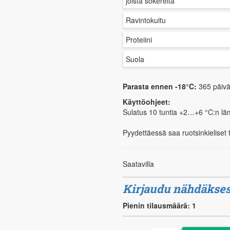
joista sokereita
Ravintokuitu
Proteiini
Suola
Parasta ennen -18°C:
365 päiv
Käyttöohjeet:
Sulatus 10 tuntia +2…+6 °C:n lä
Pyydettäessä saa ruotsinkieliset 
Saatavilla
Kirjaudu nähdäkses
Pienin tilausmäärä: 1