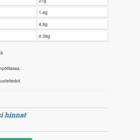
27g
1.4g
4.8g
0.39g
ää
mpötilassa.
tuotetiedot.
i hinnat