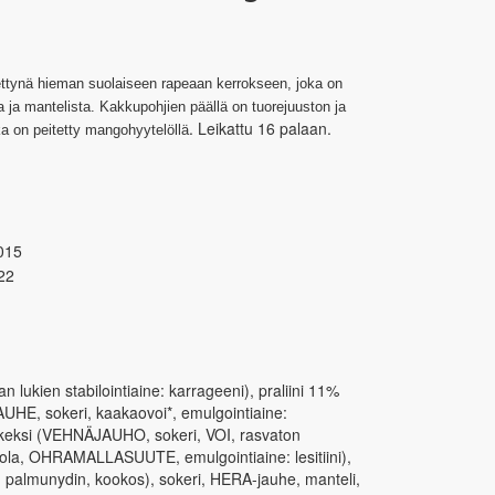
tynä hieman suolaiseen rapeaan kerrokseen, joka on
 ja mantelista. Kakkupohjien päällä on tuorejuuston ja
. Leikattu 16 palaan.
a on peitetty mangohyytelöllä
015
22
kien stabilointiaine: karrageeni), praliini 11%
HE, sokeri, kaakaovoi*, emulgointiaine:
, keksi (VEHNÄJAUHO, sokeri, VOI, rasvaton
ola, OHRAMALLASUUTE, emulgointiaine: lesitiini),
, palmunydin, kookos), sokeri, HERA-jauhe, manteli,