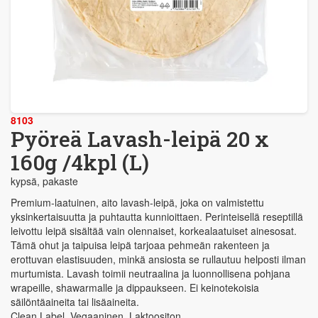
8103
Pyöreä Lavash-leipä 20 x
160g /4kpl (L)
kypsä, pakaste
Premium-laatuinen, aito lavash-leipä, joka on valmistettu
yksinkertaisuutta ja puhtautta kunnioittaen. Perinteisellä reseptillä
leivottu leipä sisältää vain olennaiset, korkealaatuiset ainesosat.
Tämä ohut ja taipuisa leipä tarjoaa pehmeän rakenteen ja
erottuvan elastisuuden, minkä ansiosta se rullautuu helposti ilman
murtumista. Lavash toimii neutraalina ja luonnollisena pohjana
wrapeille, shawarmalle ja dippaukseen. Ei keinotekoisia
säilöntäaineita tai lisäaineita.
Clean Label. Vegaaninen. Laktoositon.