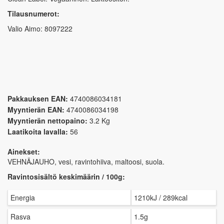
Tilausnumerot:
Valio Aimo: 8097222
Pakkauksen EAN:
4740086034181
Myyntierän EAN:
4740086034198
Myyntierän nettopaino:
3.2 Kg
Laatikoita lavalla:
56
Ainekset:
VEHNÄJAUHO, vesi, ravintohiiva, maltoosi, suola.
Ravintosisältö keskimäärin / 100g:
Energia
1210kJ / 289kcal
Rasva
1.5g