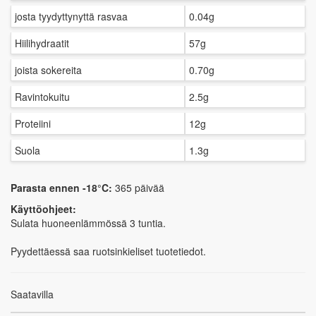
josta tyydyttynyttä rasvaa
0.04g
Hiilihydraatit
57g
joista sokereita
0.70g
Ravintokuitu
2.5g
Proteiini
12g
Suola
1.3g
Parasta ennen -18°C:
365 päivää
Käyttöohjeet:
Sulata huoneenlämmössä 3 tuntia.
Pyydettäessä saa ruotsinkieliset tuotetiedot.
Saatavilla