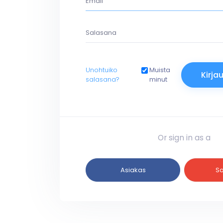
Unohtuiko
Muista
salasana?
minut
Or sign in as a
Asiakas
Sa