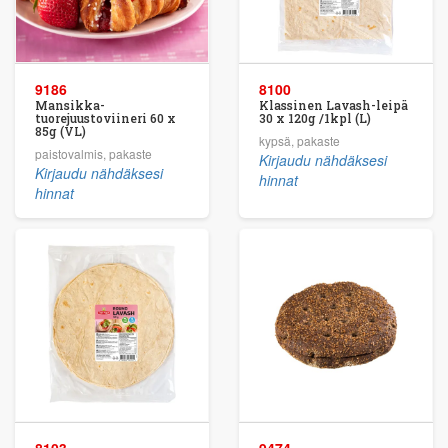
9186
8100
Mansikka-
Klassinen Lavash-leipä
tuorejuustoviineri 60 x
30 x 120g /1kpl (L)
85g (VL)
kypsä, pakaste
paistovalmis, pakaste
Kirjaudu nähdäksesi
Kirjaudu nähdäksesi
hinnat
hinnat
8103
9474