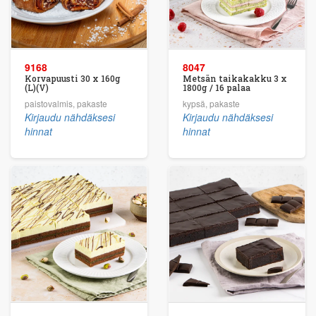
9168
8047
Korvapuusti 30 x 160g
Metsän taikakakku 3 x
(L)(V)
1800g / 16 palaa
paistovalmis, pakaste
kypsä, pakaste
Kirjaudu nähdäksesi
Kirjaudu nähdäksesi
hinnat
hinnat