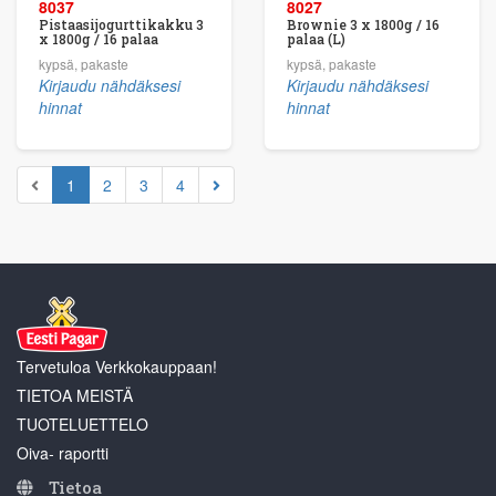
8037
8027
Pistaasijogurttikakku 3
Brownie 3 x 1800g / 16
x 1800g / 16 palaa
palaa (L)
kypsä, pakaste
kypsä, pakaste
Kirjaudu nähdäksesi
Kirjaudu nähdäksesi
hinnat
hinnat
1
2
3
4
Tervetuloa Verkkokauppaan!
TIETOA MEISTÄ
TUOTELUETTELO
Oiva- raportti
Tietoa