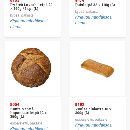
Pyöreä Lavash-leipä 20
Ruisleipä 32 x 110g (L)
x 160g /4kpl (L)
kypsä, pakaste
kypsä, pakaste
Kirjaudu nähdäksesi
Kirjaudu nähdäksesi
hinnat
hinnat
8054
9192
Kaura-vehnä
Vaalea ciabatta 18 x
hapanjuurileipä 12 x
300g (L)
350g (L)
esipaistettu, pakaste
esipaistettu, pakaste
Kirjaudu nähdäksesi
Kirjaudu nähdäksesi