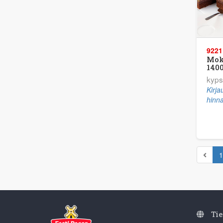
9221
Mok
1400
kyps
Kirj
hinna
1
Tie