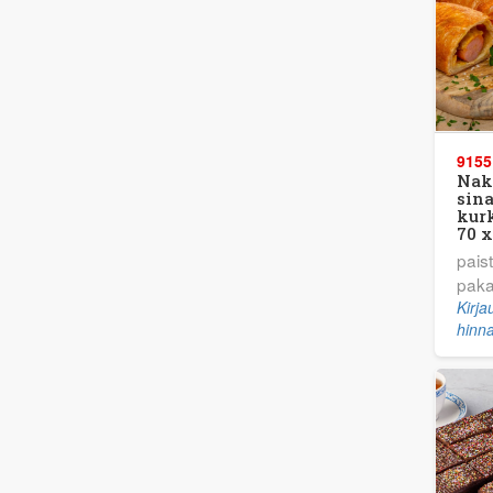
9155
Nak
sina
kur
70 x
pais
paka
Kirj
hinna