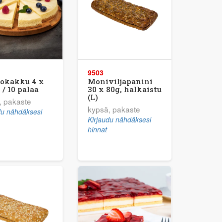
9503
tokakku 4 x
Moniviljapanini
 / 10 palaa
30 x 80g, halkaistu
(L)
, pakaste
kypsä, pakaste
du nähdäksesi
Kirjaudu nähdäksesi
hinnat