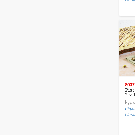
8037
Pist
3 x 
kyps
Kirj
hinna