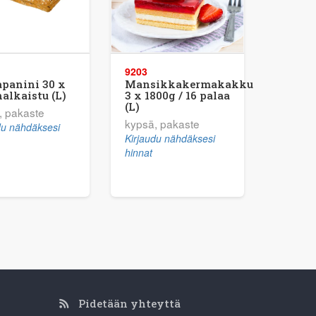
9203
panini 30 x
Mansikkakermakakku
halkaistu (L)
3 x 1800g / 16 palaa
(L)
, pakaste
kypsä, pakaste
du nähdäksesi
Kirjaudu nähdäksesi
hinnat
Pidetään yhteyttä