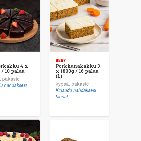
9867
erkakku 4 x
Porkkanakakku 3
 / 10 palaa
x 1800g / 16 palaa
(L)
, pakaste
kypsä, pakaste
du nähdäksesi
Kirjaudu nähdäksesi
hinnat