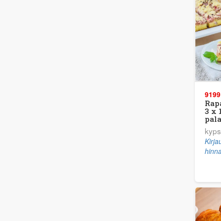
9199
Rap
3 x 
pala
kyps
Kirj
hinna