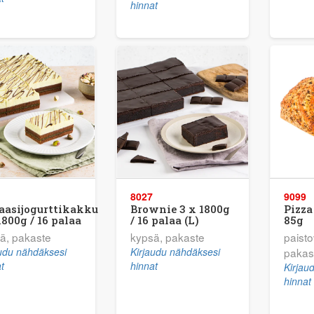
hinnat
8027
9099
aasijogurttikakku
Brownie 3 x 1800g
Pizza
1800g / 16 palaa
/ 16 palaa (L)
85g
ä, pakaste
kypsä, pakaste
paisto
audu nähdäksesi
Kirjaudu nähdäksesi
pakas
t
hinnat
Kirjau
hinnat