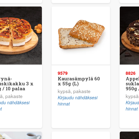
9579
8826
rynä-
Kaurasämpylä 60
Appel
uskikakku 3 x
x 55g (L)
sukl
 / 10 palaa
950g 
kypsä, pakaste
ä, pakaste
kypsä
Kirjaudu nähdäksesi
audu nähdäksesi
Kirjau
hinnat
t
hinnat