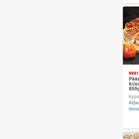
9991
Pää
kin
850g
kyps
Kirj
hinna