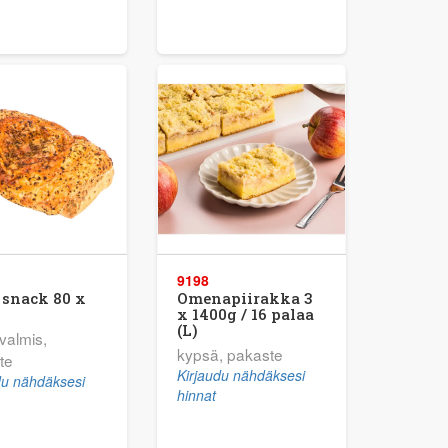
9198
 snack 80 x
Omenapiirakka 3
x 1400g / 16 palaa
(L)
valmis,
kypsä, pakaste
te
Kirjaudu nähdäksesi
du nähdäksesi
hinnat