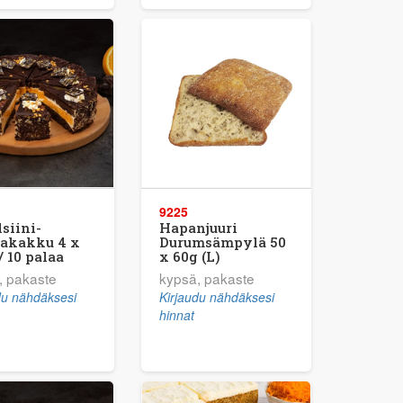
9225
siini-
Hapanjuuri
aakakku 4 x
Durumsämpylä 50
/ 10 palaa
x 60g (L)
, pakaste
kypsä, pakaste
du nähdäksesi
Kirjaudu nähdäksesi
hinnat