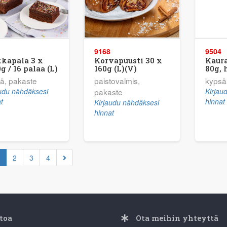
9168
9504
kapala 3 x
Korvapuusti 30 x
Kaura
g / 16 palaa (L)
160g (L)(V)
80g, 
ä, pakaste
paistovalmis,
kypsä
audu nähdäksesi
pakaste
Kirjau
t
hinnat
Kirjaudu nähdäksesi
hinnat
2
3
4
toa
Ota meihin yhteyttä