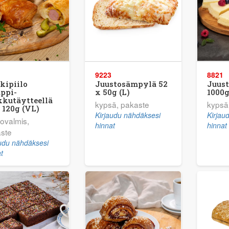
9223
8821
kipiilo
Juustosämpylä 52
Juus
ppi-
x 50g (L)
1000g
kkutäytteellä
kypsä, pakaste
kypsä
 120g (VL)
Kirjaudu nähdäksesi
Kirjau
tovalmis,
hinnat
hinnat
ste
audu nähdäksesi
t