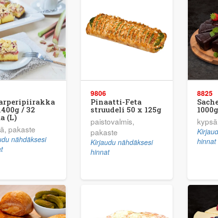
9806
8825
arperipiirakka
Pinaatti-Feta
Sach
1400g / 32
struudeli 50 x 125g
1000g
a (L)
paistovalmis,
kypsä
ä, pakaste
pakaste
Kirjau
audu nähdäksesi
hinnat
Kirjaudu nähdäksesi
t
hinnat