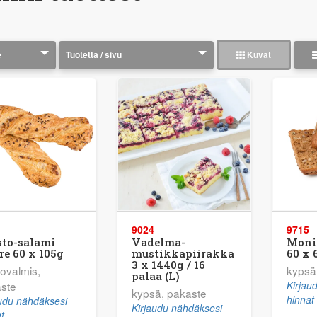
Kuvat
9024
9715
sto-salami
Vadelma-
Moni
re 60 x 105g
mustikkapiirakka
60 x 
3 x 1440g / 16
tovalmis,
kypsä
palaa (L)
ste
Kirjau
kypsä, pakaste
hinnat
audu nähdäksesi
Kirjaudu nähdäksesi
t