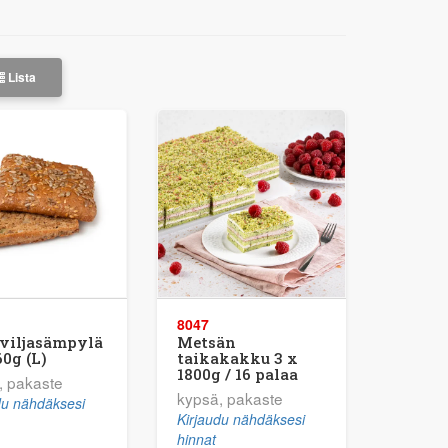
Lista
8047
viljasämpylä
Metsän
60g (L)
taikakakku 3 x
1800g / 16 palaa
, pakaste
kypsä, pakaste
du nähdäksesi
Kirjaudu nähdäksesi
hinnat