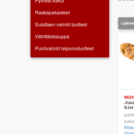
Pyöreät kakut
Raakapakasteet
Sulattaen valmiit tuotteet
Vähittäiskauppa
Puolivalmiit leipomotuotteet
9624
Juu
kier
pais
paka
Kirj
hinna