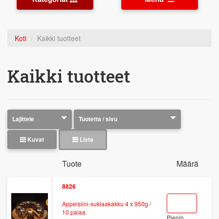
Koti
Kaikki tuotteet
Kaikki tuotteet
Kuvat
Lista
Tuote
Määrä
8826
Appelsiini-suklaakakku 4 x 950g /
10 palaa
Pienin