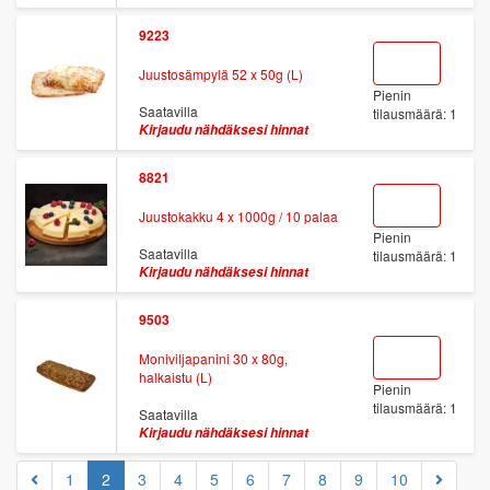
9223
Juustosämpylä 52 x 50g (L)
Pienin
Saatavilla
tilausmäärä: 1
Kirjaudu nähdäksesi hinnat
8821
Juustokakku 4 x 1000g / 10 palaa
Pienin
Saatavilla
tilausmäärä: 1
Kirjaudu nähdäksesi hinnat
9503
Moniviljapanini 30 x 80g,
halkaistu (L)
Pienin
tilausmäärä: 1
Saatavilla
Kirjaudu nähdäksesi hinnat
1
2
3
4
5
6
7
8
9
10