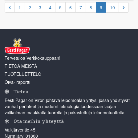
1
2
3
4
5
6
7
8
9
10
Tervetuloa Verkkokauppaan!
TIETOA MEISTÄ
TUOTELUETTELO
Oiva- raportti
Tietoa
Eesti Pagar on Viron johtava leipomoalan yritys, jossa yhdistyvät
vanhat perinteet ja moderni teknologia luodessaan laajan
valikoiman maukkaita tuoreita ja pakastettuja leipomotuotteita.
Ota meihin yhteyttä
Valkjärventie 45
Nurmijärvi 01800