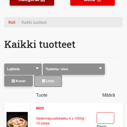
Koti
Kaikki tuotteet
Kaikki tuotteet
Kuvat
Lista
Tuote
Määrä
8822
Vadelmajuustokakku 4 x 1000g /
10 palaa
Pienin