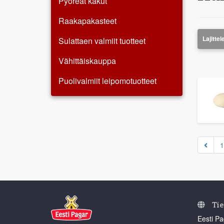
Pyöreät kakut
Raakapakasteet
Sulattaen valmiit tuotteet
Vähittäiskauppa
Puolivalmiit leipomotuotteet
1
Tie
Eesti Pa