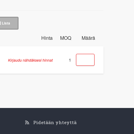
Lista
Hinta
MOQ
Määrä
1
Kirjaudu nähdäksesi hinnat
Pidetään yhteyttä