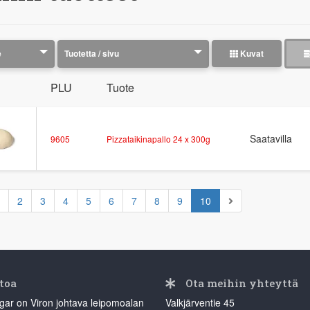
Kuvat
PLU
Tuote
Saatavilla
9605
Pizzataikinapallo 24 x 300g
2
3
4
5
6
7
8
9
10
toa
Ota meihin yhteyttä
gar on Viron johtava leipomoalan
Valkjärventie 45